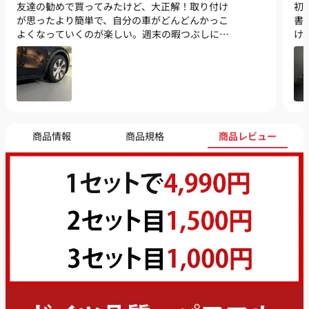
友達の勧めで買ってみたけど、大正解！取り付け
初
が思ったより簡単で、自分の車がどんどんかっこ
書
よくなっていくのが楽しい。週末の暇つぶしにも
け
ぴったりで、友達とも一緒に楽しめるのがいい
て
ね。また新しいパーツがあったら試したい。
と
商品情報
商品規格
商品レビュー