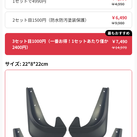
1セットで4990円
￥
4,990
￥
6,490
2セット目1500円（防水防汚塗装保護）
￥
9,980
最もおすすめ
3セット目1000円（一番お得！1セットあたり僅か
￥
7,490
2400円）
￥
14,970
サイズ
: 22*8*22cm