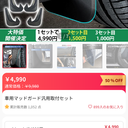
1
/
7
￥
4,990
50 % OFF
通常価格：
￥
9,980
車用マッドガード汎用取付セット
累計販売数
1,052
点
899
人のお気に入り
￥
4,990