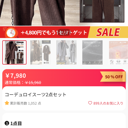
1
/
7
￥
7,980
50 % OFF
通常価格：
￥
15,960
コーデュロイスーツ2点セット
累計販売数
1,052
点
899
人のお気に入り
1点目
1