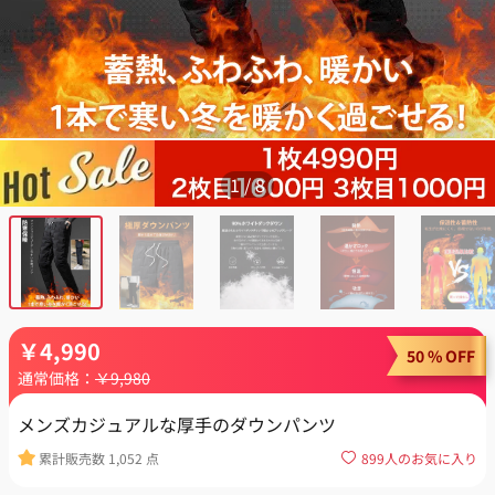
1
/
8
￥
4,990
50 % OFF
通常価格：
￥
9,980
メンズカジュアルな厚手のダウンパンツ
累計販売数
1,052
点
899
人のお気に入り