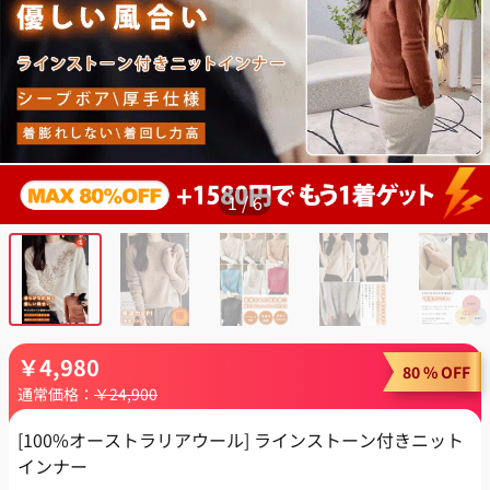
1
/
6
￥
4,980
80 % OFF
通常価格：
￥
24,900
[100%オーストラリアウール] ラインストーン付きニット
インナー