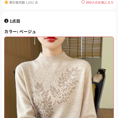
累計販売数
1,052
点
899
人のお気に入り
1点目
1
カラー
: ベージュ