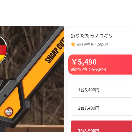
折りたたみノコギリ
累計販売数
1,052
点
￥
5,490
通常価格：
￥
7,843
1台5,490円
2台7,490円
3台8,990円