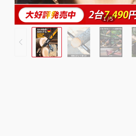
1
/
5