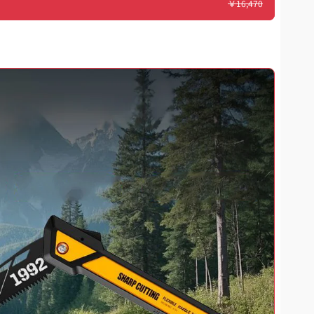
￥
16,470