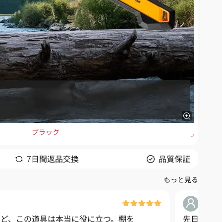
ブラック
7日間返品交換
品質保証
もっと見る
山***
けど、この道具は本当に役に立つ。棚を
先日、山