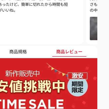
あったけど、簡単に切れたから時間も短
さも気に
がいいね。
の中での
商品規格
商品レビュー