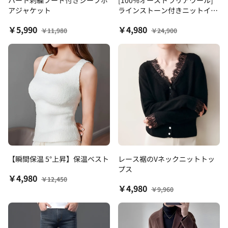
ハート刺繍フード付きシープボ
[100%オーストラリアウール]
アジャケット
ラインストーン付きニットイン
ナー
￥5,990
￥4,980
￥11,980
￥24,900
【瞬間保温 5°上昇】保温ベスト
レース裾のVネックニットトッ
プス
￥4,980
￥12,450
￥4,980
￥9,960