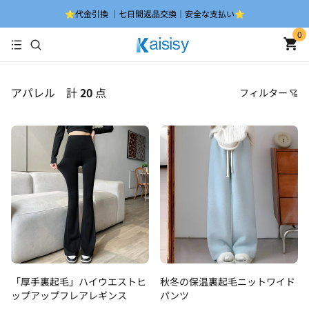
⭐代金引換 ｜七日間返品交換｜安全な支払い⭐
0
アパレル
計
20
点
フィルター
価格
おすすめ順
安い順
高い順
新着順
古い順
「厚手裏起毛」ハイウエストヒ
秋冬の保温裏起毛ニットワイド
ップアップフレアレギンス
パンツ